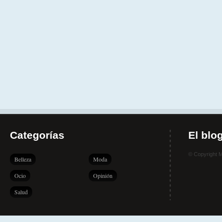
Categorías
El blo
© Copyright 
Belleza
Moda
Ocio
Opinión
Salud