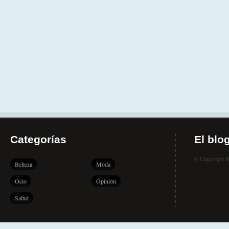
Categorías
El blo
© Copyright 
Belleza
Moda
Ocio
Opinión
Salud