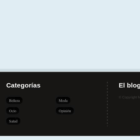
Categorías
El blo
© Copyright 
Belleza
Moda
Ocio
Opinión
Salud