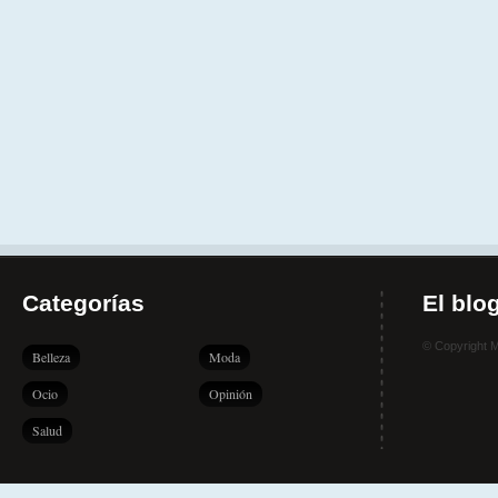
Categorías
El blo
© Copyright 
Belleza
Moda
Ocio
Opinión
Salud