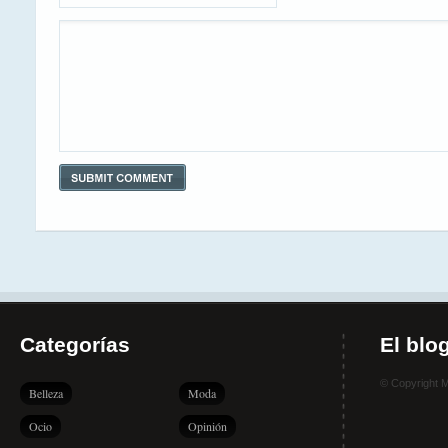
Categorías
El blo
© Copyright 
Belleza
Moda
Ocio
Opinión