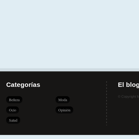
Categorías
El blo
© Copyright 
Belleza
Moda
Ocio
Opinión
Salud