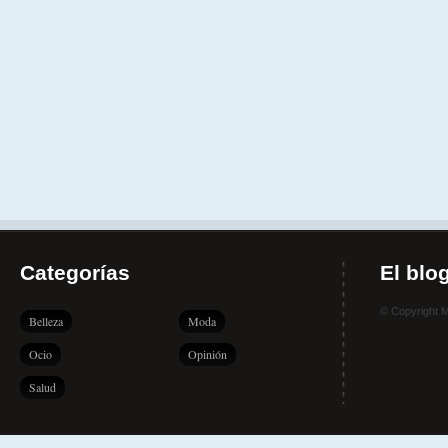
Categorías
El blo
© Copyright 
Belleza
Moda
Ocio
Opinión
Salud